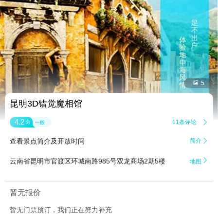


5
昆明3D错觉魔相馆
4.2
11条评论

分
一般
查看景点简介及开放时间
简介


云南省昆明市官渡区环城南路985号双龙商场2期5楼
地图
暂无报价
暂无门票预订，我们正在努力补充