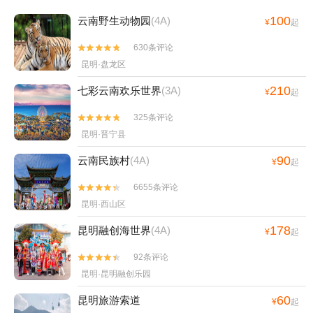
100
云南野生动物园
(4A)
¥
起
630条评论


昆明·盘龙区
210
七彩云南欢乐世界
(3A)
¥
起
325条评论


昆明·晋宁县
90
云南民族村
(4A)
¥
起
6655条评论


昆明·西山区
178
昆明融创海世界
(4A)
¥
起
92条评论


昆明·昆明融创乐园
60
昆明旅游索道
¥
起