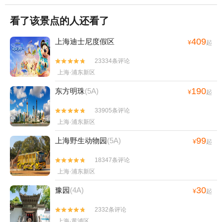
看了该景点的人还看了
409
上海迪士尼度假区
¥
起
23334条评论


上海·浦东新区
190
东方明珠
(5A)
¥
起
33905条评论


上海·浦东新区
99
上海野生动物园
(5A)
¥
起
18347条评论


上海·浦东新区
30
豫园
(4A)
¥
起
2332条评论


上海·黄浦区