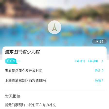


15
浦东图书馆少儿馆
0.0
0条评论
1条攻略

分
查看景点简介及开放时间
简介


上海市浦东新区前程路88号
地图
暂无报价
暂无门票预订，我们正在努力补充