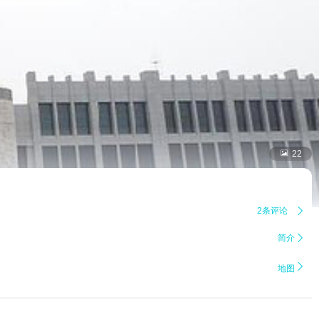

22
2条评论

简介


地图