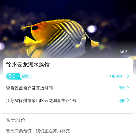


5
徐州云龙湖水族馆
5.0
1条评论

分
超赞
查看景点简介及开放时间
简介


江苏省徐州市泉山区云龙湖湖中路1号
地图
暂无报价
暂无门票预订，我们正在努力补充