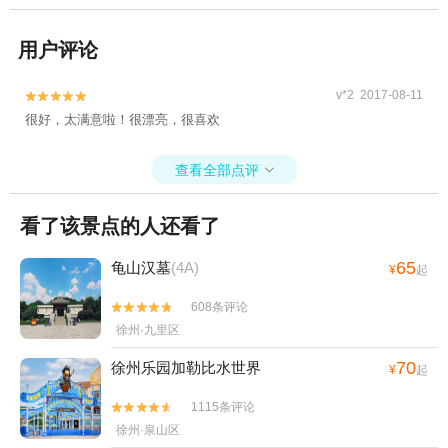
用户评论
v*2 2017-08-11


很好，太满意啦！很漂亮，很喜欢
查看全部点评

看了该景点的人还看了
65
龟山汉墓
(4A)
¥
起
608条评论


徐州·九里区
70
徐州乐园加勒比水世界
¥
起
1115条评论


徐州·泉山区