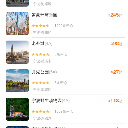
宁波·海曙区
245
罗蒙环球乐园
¥
起
1509条评论


宁波·鄞州区
98
老外滩
(4A)
¥
起
5条评论


宁波·慈溪市
27
月湖公园
(5A)
¥
起
6条评论


宁波·海曙区
118
宁波野生动物园
(4A)
¥
起
1002条评论


宁波·东钱湖