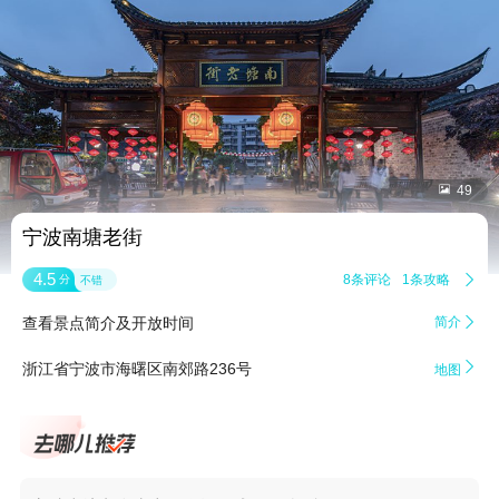


49
宁波南塘老街
4.5
8条评论
1条攻略

分
不错
查看景点简介及开放时间
简介


浙江省宁波市海曙区南郊路236号
地图