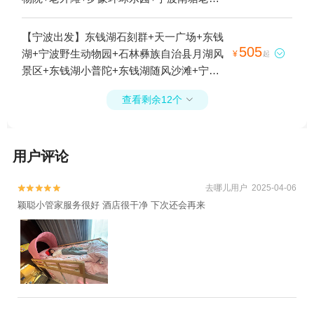
+君澜半山汤泉1日游
【宁波出发】东钱湖石刻群+天一广场+东钱
505
湖+宁波野生动物园+石林彝族自治县月湖风

¥
起
景区+东钱湖小普陀+东钱湖随风沙滩+宁波
南塘老街+东钱湖山水汤泉乐园+东钱湖游船
查看剩余12个

+天一阁+东钱湖星际谷乐园+东钱湖旅游度
假区-陶公庙+东钱湖旅游度假区-东钱湖花海
+宁波野生动物园-太阳锥尾鹦哥+东钱湖旅游
用户评论
度假区鹿山茶园1日游
去哪儿用户 2025-04-06


颖聪小管家服务很好 酒店很干净 下次还会再来