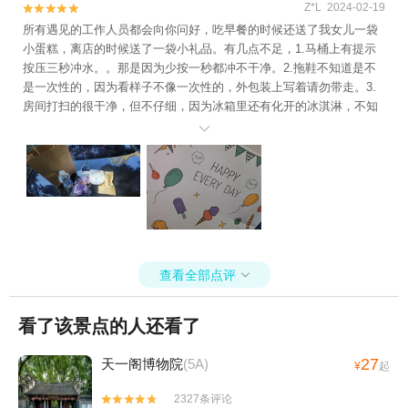
Z*L 2024-02-19


所有遇见的工作人员都会向你问好，吃早餐的时候还送了我女儿一袋
小蛋糕，离店的时候送了一袋小礼品。有几点不足，1.马桶上有提示
按压三秒冲水。。那是因为少按一秒都冲不干净。2.拖鞋不知道是不
是一次性的，因为看样子不像一次性的，外包装上写着请勿带走。3.
房间打扫的很干净，但不仔细，因为冰箱里还有化开的冰淇淋，不知
道是不是上个客人落下的。这酒店说实话没什么好挑剔的，选他入住

就完事了。
查看全部点评

看了该景点的人还看了
27
天一阁博物院
(5A)
¥
起
2327条评论

