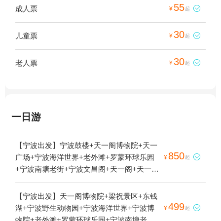
55
成人票

¥
起
30
儿童票

¥
起
30
老人票

¥
起
一日游
【宁波出发】宁波鼓楼+天一阁博物院+天一
850
广场+宁波海洋世界+老外滩+罗蒙环球乐园

¥
起
+宁波南塘老街+宁波文昌阁+天一阁+天一阁-
藏书楼1日游
【宁波出发】天一阁博物院+梁祝景区+东钱
499
湖+宁波野生动物园+宁波海洋世界+宁波博

¥
起
物院+老外滩+罗蒙环球乐园+宁波南塘老街