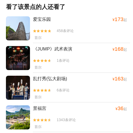
看了该景点的人还看了
173
爱宝乐园
¥
起
458条评论


首尔
168
《JUMP》武术表演
¥
起
1条评论


首尔
163
乱打秀(弘大剧场)
¥
起
6条评论


首尔
36
景福宫
¥
起
1343条评论


首尔