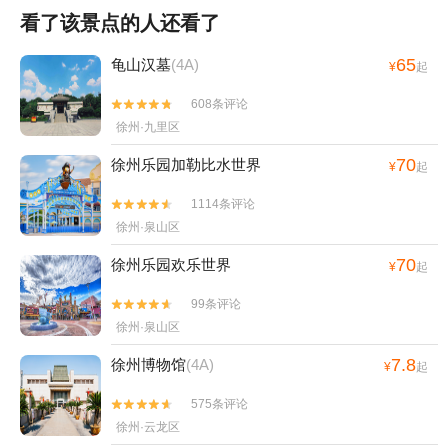
看了该景点的人还看了
65
龟山汉墓
(4A)
¥
起
608条评论


徐州·九里区
70
徐州乐园加勒比水世界
¥
起
1114条评论


徐州·泉山区
70
徐州乐园欢乐世界
¥
起
99条评论


徐州·泉山区
7.8
徐州博物馆
(4A)
¥
起
575条评论


徐州·云龙区