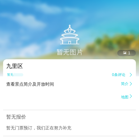


1
九里区
0条评论

暂无点评
查看景点简介及开放时间
简介


地图
暂无报价
暂无门票预订，我们正在努力补充