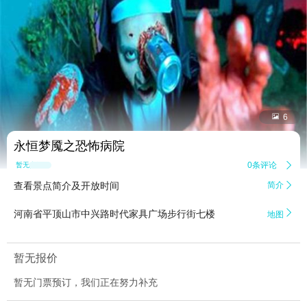


6
永恒梦魇之恐怖病院
0条评论

暂无点评
查看景点简介及开放时间
简介


河南省平顶山市中兴路时代家具广场步行街七楼
地图
暂无报价
暂无门票预订，我们正在努力补充