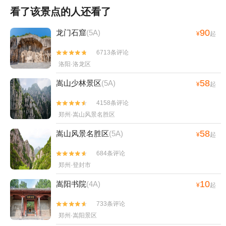
看了该景点的人还看了
90
龙门石窟
(5A)
¥
起
6713条评论


洛阳·洛龙区
58
嵩山少林景区
(5A)
¥
起
4158条评论


郑州·嵩山风景名胜区
58
嵩山风景名胜区
(5A)
¥
起
684条评论


郑州·登封市
10
嵩阳书院
(4A)
¥
起
733条评论


郑州·嵩阳景区