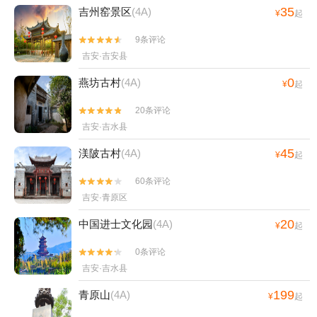
35
吉州窑景区
(4A)
¥
起
9条评论


吉安·吉安县
0
燕坊古村
(4A)
¥
起
20条评论


吉安·吉水县
45
渼陂古村
(4A)
¥
起
60条评论


吉安·青原区
20
中国进士文化园
(4A)
¥
起
0条评论


吉安·吉水县
199
青原山
(4A)
¥
起