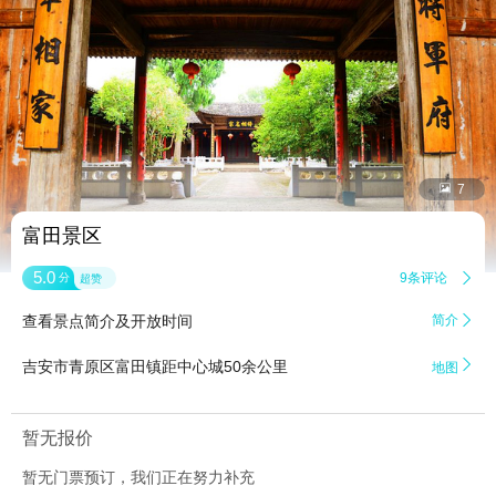


7
富田景区
5.0
9条评论

分
超赞
查看景点简介及开放时间
简介


吉安市青原区富田镇距中心城50余公里
地图
暂无报价
暂无门票预订，我们正在努力补充