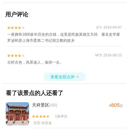
用户评论
q*n 2018-04-07


一座拥有1800多年历史的古镇，这里是民族英雄文天祥、著名史学家
罗泌和原上海市委第二书记胡立教的故乡
M*0 2018-06-25


古村古色，风景迷人，值得一去。
查看全部点评

看了该景点的人还看了
805
天祥景区
(4A)
¥
起
1条评论


吉安·吉安县