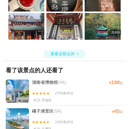
共8张
查看全部点评

看了该景点的人还看了
198
湖南省博物馆
(4A)
¥
起
2759条评论


长沙·开福区
45
橘子洲景区
(5A)
¥
起
2285条评论


长沙·岳麓区