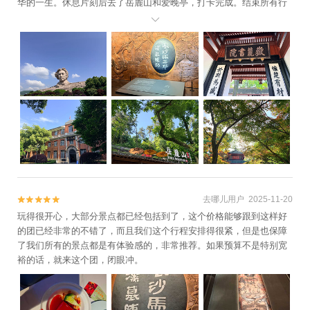
华的一生。休息片刻后去了岳麓山和爱晚亭，打卡完成。结束所有行
程之后，顺路把大家送到各个点下车。

去哪儿用户 2025-11-20


玩得很开心，大部分景点都已经包括到了，这个价格能够跟到这样好
的团已经非常的不错了，而且我们这个行程安排得很紧，但是也保障
了我们所有的景点都是有体验感的，非常推荐。如果预算不是特别宽
裕的话，就来这个团，闭眼冲。