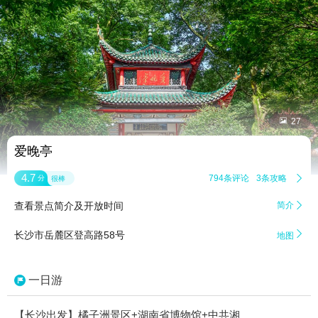


27
爱晚亭
4.7
794条评论
3条攻略

分
很棒
查看景点简介及开放时间
简介


长沙市岳麓区登高路58号
地图
一日游
【长沙出发】橘子洲景区+湖南省博物馆+中共湘