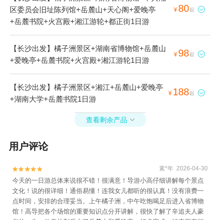
80
区委员会旧址陈列馆+岳麓山+天心阁+爱晚亭

¥
起
+岳麓书院+火宫殿+湘江游轮+都正街1日游
【长沙出发】橘子洲景区+湖南省博物馆+岳麓山
98

¥
起
+爱晚亭+岳麓书院+火宫殿+湘江游轮1日游
【长沙出发】橘子洲景区+湘江+岳麓山+爱晚亭
188

¥
起
+湖南大学+岳麓书院1日游
查看剩余产品

用户评论
素*年 2026-04-30


今天的一日游总体来说很不错！很满意！导游小高仔细讲解每个景点
文化！说的很详细！通俗易懂！连我女儿都听的很认真！没有浪费一
点时间，安排的合理妥当。上午橘子洲，中午吃饱喝足后进入省博物
馆！高导把各个场馆的重要知识点分开讲解，很快了解了辛追夫人豪