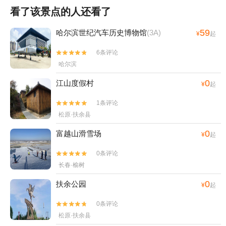
看了该景点的人还看了
59
哈尔滨世纪汽车历史博物馆
(3A)
¥
起
6条评论


哈尔滨
0
江山度假村
¥
起
1条评论


松原·扶余县
0
富越山滑雪场
¥
起
0条评论


长春·榆树
0
扶余公园
¥
起
0条评论


松原·扶余县