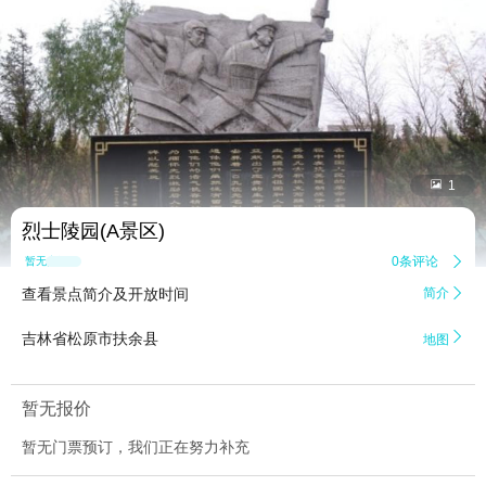


1
烈士陵园(A景区)
0条评论

暂无点评
查看景点简介及开放时间
简介


吉林省松原市扶余县
地图
暂无报价
暂无门票预订，我们正在努力补充