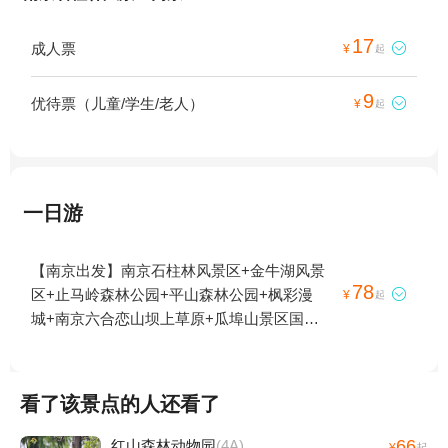
17
成人票

¥
起
9
优待票（儿童/学生/老人）

¥
起
一日游
【南京出发】南京石柱林风景区+金牛湖风景
78
区+止马岭森林公园+平山森林公园+枫彩漫

¥
起
城+南京六合恋山坝上草原+瓜埠山景区国家
地质公园+六合竹镇森林公园1日游
看了该景点的人还看了
66
红山森林动物园
(4A)