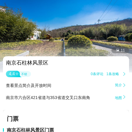


11
南京石柱林风景区
4.4
0条评论
1条攻略

分
不错
查看景点简介及开放时间
简介


南京市六合区421省道与353省道交叉口东南角
地图
门票
南京石柱林风景区门票