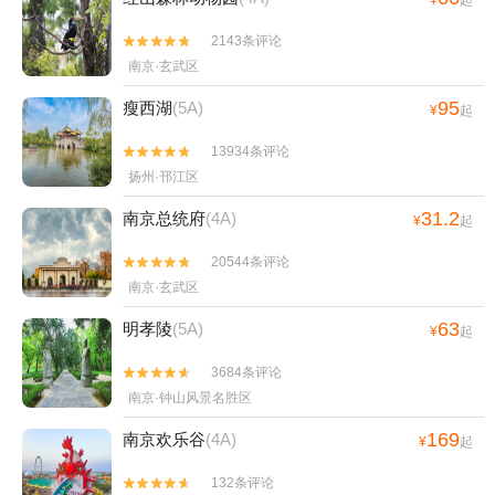
¥
起
2143条评论


南京·玄武区
95
瘦西湖
(5A)
¥
起
13934条评论


扬州·邗江区
31.2
南京总统府
(4A)
¥
起
20544条评论


南京·玄武区
63
明孝陵
(5A)
¥
起
3684条评论


南京·钟山风景名胜区
169
南京欢乐谷
(4A)
¥
起
132条评论

