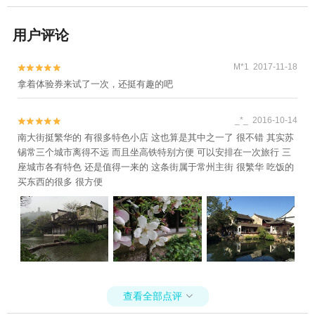
用户评论
M*1 2017-11-18


拿着体验券来试了一次，还挺有趣的吧
_*_ 2016-10-14


南大街挺繁华的 有很多特色小店 这也算是其中之一了 很不错 其实苏
锡常三个城市离得不远 而且坐高铁特别方便 可以安排在一次旅行 三
座城市各有特色 还是值得一来的 这条街属于常州主街 很繁华 吃饭的
买东西的很多 很方便
查看全部点评
