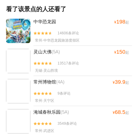
看了该景点的人还看了
198
中华恐龙园
¥
起
14606条评论


常州·中华恐龙园旅游度假区
150
灵山大佛
(5A)
¥
起
13517条评论


无锡·灵山胜境
39.9
常州博物馆
(4A)
¥
起
9条评论


常州·天宁区
68.5
淹城春秋乐园
(5A)
¥
起
3549条评论


常州·武进区