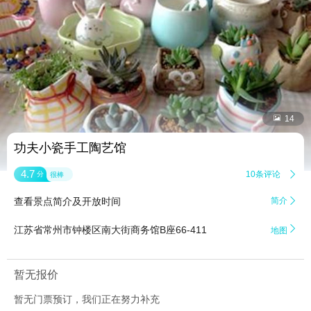


14
功夫小瓷手工陶艺馆
4.7
10条评论

分
很棒
查看景点简介及开放时间
简介


江苏省常州市钟楼区南大街商务馆B座66-411
地图
暂无报价
暂无门票预订，我们正在努力补充