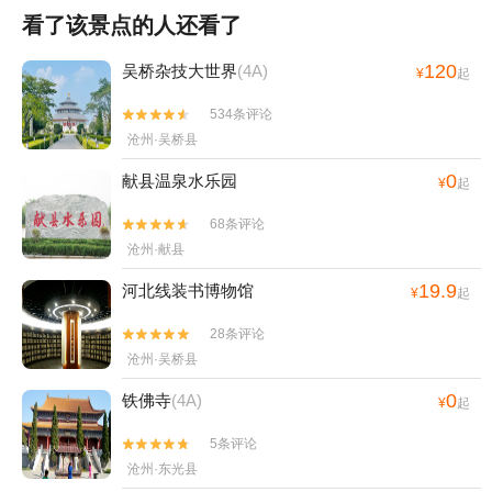
看了该景点的人还看了
120
吴桥杂技大世界
(4A)
¥
起
534条评论


沧州·吴桥县
0
献县温泉水乐园
¥
起
68条评论


沧州·献县
19.9
河北线装书博物馆
¥
起
28条评论


沧州·吴桥县
0
铁佛寺
(4A)
¥
起
5条评论


沧州·东光县