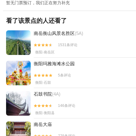
暂无门票预订，我们正在努力补充
看了该景点的人还看了
南岳衡山风景名胜区
(5A)
1531条评论


衡阳·南岳区
衡阳玛雅海滩水公园
5条评论


衡阳·石鼓
石鼓书院
(4A)
146条评论


衡阳·衡阳县
南岳大庙