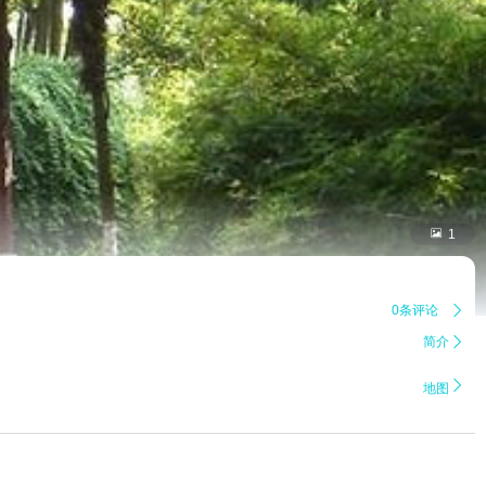

1
0条评论

简介


地图