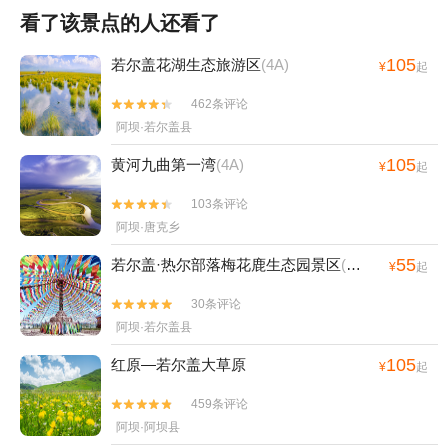
看了该景点的人还看了
105
若尔盖花湖生态旅游区
(4A)
¥
起
462条评论


阿坝·若尔盖县
105
黄河九曲第一湾
(4A)
¥
起
103条评论


阿坝·唐克乡
55
若尔盖·热尔部落梅花鹿生态园景区
(3A)
¥
起
30条评论


阿坝·若尔盖县
105
红原—若尔盖大草原
¥
起
459条评论


阿坝·阿坝县