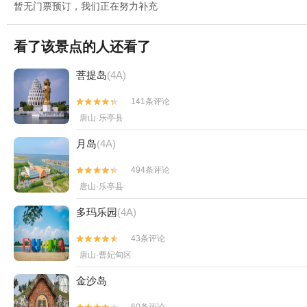
暂无门票预订，我们正在努力补充
看了该景点的人还看了
菩提岛
(4A)
141条评论


唐山·乐亭县
月岛
(4A)
494条评论


唐山·乐亭县
多玛乐园
(4A)
43条评论


唐山·曹妃甸区
金沙岛