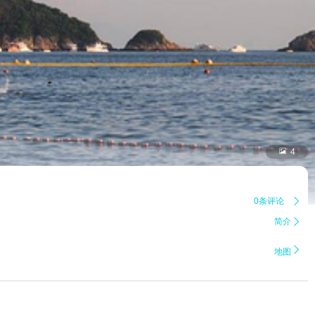

4
0条评论

简介


地图