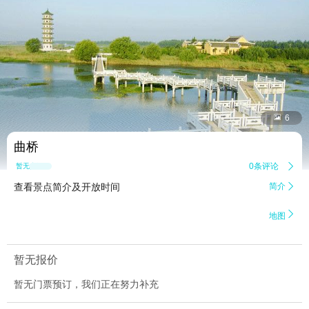


6
曲桥
0条评论

暂无点评
查看景点简介及开放时间
简介


地图
暂无报价
暂无门票预订，我们正在努力补充