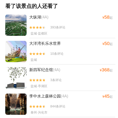
看了该景点的人还看了
58
大纵湖
(4A)
¥
起
393条评论


盐城·盐都区
50
大洋湾长乐水世界
¥
起
10条评论


盐城
368
新四军纪念馆
(4A)
¥
起
3条评论


盐城·亭湖区
45
李中水上森林公园
(4A)
¥
起
844条评论


泰州·兴化市