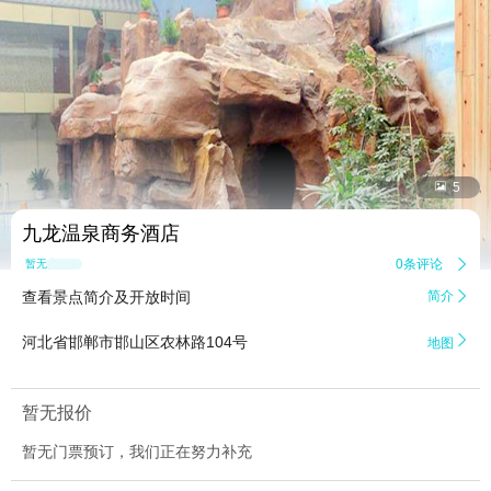


5
九龙温泉商务酒店
0条评论

暂无点评
查看景点简介及开放时间
简介


河北省邯郸市邯山区农林路104号
地图
暂无报价
暂无门票预订，我们正在努力补充