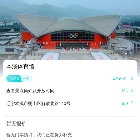


7
本溪体育馆
4.0
1条评论

分
一般
查看景点简介及开放时间
简介


辽宁本溪市明山区解放北路140号
地图
暂无报价
暂无门票预订，我们正在努力补充