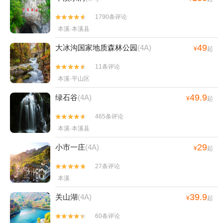
1790条评论


本溪·本溪县
49
大冰沟国家地质森林公园
(4A)
¥
起
11条评论


本溪·平山区
49.9
绿石谷
(4A)
¥
起
465条评论


本溪·本溪县
29
小市一庄
(4A)
¥
起
27条评论


本溪
39.9
关山湖
(4A)
¥
起
60条评论

