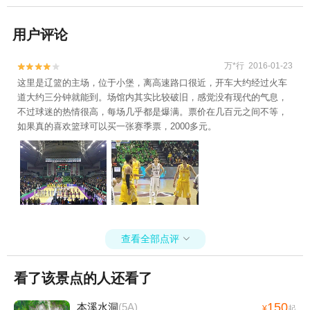
用户评论
万*行 2016-01-23


这里是辽篮的主场，位于小堡，离高速路口很近，开车大约经过火车
道大约三分钟就能到。场馆内其实比较破旧，感觉没有现代的气息，
不过球迷的热情很高，每场几乎都是爆满。票价在几百元之间不等，
如果真的喜欢篮球可以买一张赛季票，2000多元。
查看全部点评

看了该景点的人还看了
150
本溪水洞
(5A)
¥
起