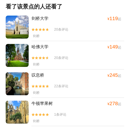
看了该景点的人还看了
119
剑桥大学
¥
起
20条评论


剑桥
149
哈佛大学
¥
起
20条评论


剑桥
245
叹息桥
¥
起
22条评论


剑桥
278
牛顿苹果树
¥
起
1条评论


剑桥