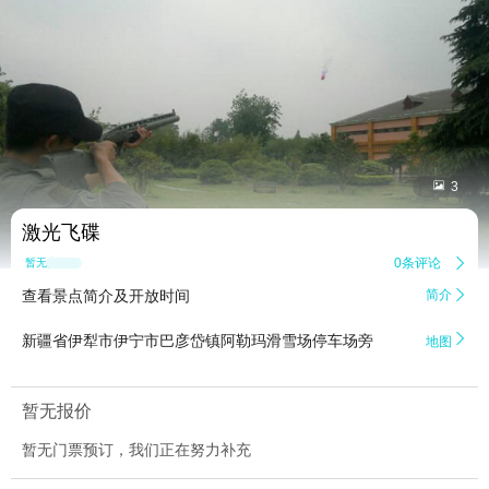


3
激光飞碟
0条评论

暂无点评
查看景点简介及开放时间
简介


新疆省伊犁市伊宁市巴彦岱镇阿勒玛滑雪场停车场旁
地图
暂无报价
暂无门票预订，我们正在努力补充