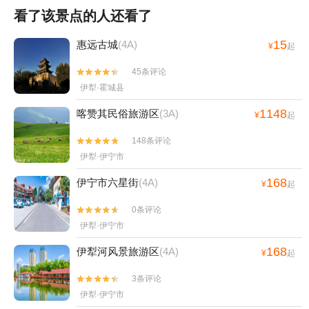
看了该景点的人还看了
15
惠远古城
(4A)
¥
起
45条评论


伊犁·霍城县
1148
喀赞其民俗旅游区
(3A)
¥
起
148条评论


伊犁·伊宁市
168
伊宁市六星街
(4A)
¥
起
0条评论


伊犁·伊宁市
168
伊犁河风景旅游区
(4A)
¥
起
3条评论


伊犁·伊宁市