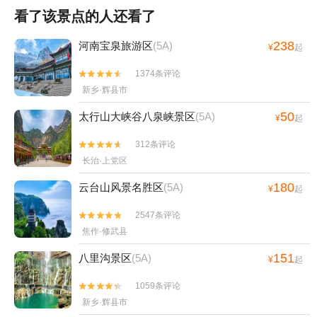
看了该景点的人还看了
238
河南宝泉旅游区
(5A)
¥
起
1374条评论


新乡·辉县市
50
太行山大峡谷八泉峡景区
(5A)
¥
起
312条评论


长治·上党区
180
云台山风景名胜区
(5A)
¥
起
2547条评论


焦作·修武县
151
八里沟景区
(5A)
¥
起
1059条评论


新乡·辉县市