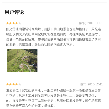
用户评论
精*侠 2016-11-01


阳光迅速由柔弱转为灿烂，普照下的山地景色也更加艳丽了，只见连
绵起伏的大片高山草甸坡地匍匐在金顶四周，再往两头延伸至远方，
仿佛一条横卧的巨龙，碧绿如茵的草场如毛茸茸的地毯般覆盖了所有
的地表，恍惚置身于遥远而壮阔的内蒙古大草原。
眯*J 2015-12-11


发云界位于武功山的中段，一般走户外路线一般第一晚都是在发云界
扎营的，从萍乡出发到发云界这段路是全程往上，还是要有点体力
的。在发云界扎营后可以到处走走，从高处回看发云界，绿色的草店
里点缀着五颜六色的帐篷，很好看。