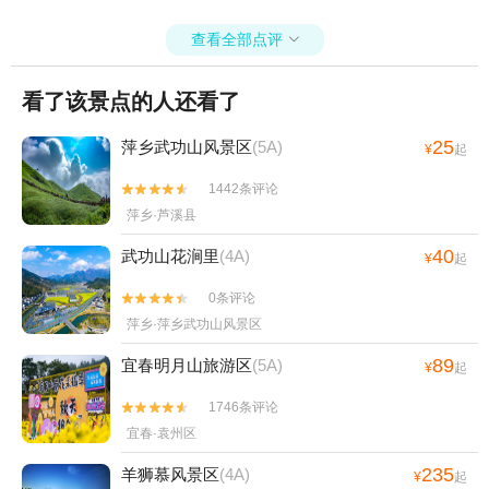
查看全部点评

看了该景点的人还看了
25
萍乡武功山风景区
(5A)
¥
起
1442条评论


萍乡·芦溪县
40
武功山花涧里
(4A)
¥
起
0条评论


萍乡·萍乡武功山风景区
89
宜春明月山旅游区
(5A)
¥
起
1746条评论


宜春·袁州区
235
羊狮慕风景区
(4A)
¥
起