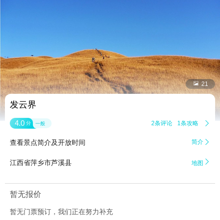


21
发云界
4.0
2条评论
1条攻略

分
一般
查看景点简介及开放时间
简介


江西省萍乡市芦溪县
地图
暂无报价
暂无门票预订，我们正在努力补充