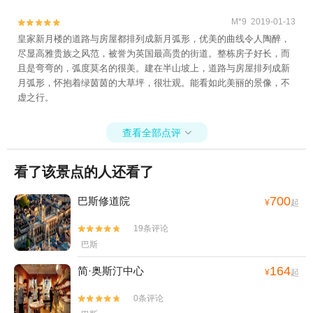
M*9 2019-01-13


皇家新月楼的道路与房屋都排列成新月弧形，优美的曲线令人陶醉，
尽显高雅贵族之风范，被誉为英国最高贵的街道。整栋房子好长，而
且是弯弯的，弧度莫名的很美。建在半山坡上，道路与房屋排列成新
月弧形，怀抱着绿茵茵的大草坪，很壮观。能看如此美丽的景像，不
虚之行。
查看全部点评

看了该景点的人还看了
700
巴斯修道院
¥
起
19条评论


巴斯
164
简·奥斯汀中心
¥
起
0条评论

