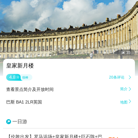


35
皇家新月楼
4.8
20条评论

分
很棒
查看景点简介及开放时间
简介


巴斯 BA1 2LR英国
地图
一日游
【伦敦出发】罗马浴场+皇家新月楼+巨石阵+巴