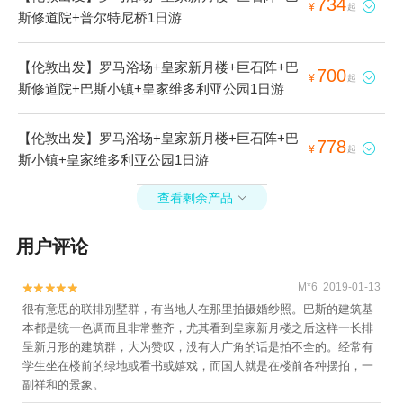
734

¥
起
斯修道院+普尔特尼桥1日游
【伦敦出发】罗马浴场+皇家新月楼+巨石阵+巴
700

¥
起
斯修道院+巴斯小镇+皇家维多利亚公园1日游
【伦敦出发】罗马浴场+皇家新月楼+巨石阵+巴
778

¥
起
斯小镇+皇家维多利亚公园1日游
查看剩余产品

用户评论
M*6 2019-01-13


很有意思的联排别墅群，有当地人在那里拍摄婚纱照。巴斯的建筑基
本都是统一色调而且非常整齐，尤其看到皇家新月楼之后这样一长排
呈新月形的建筑群，大为赞叹，没有大广角的话是拍不全的。经常有
学生坐在楼前的绿地或看书或嬉戏，而国人就是在楼前各种摆拍，一
副祥和的景象。