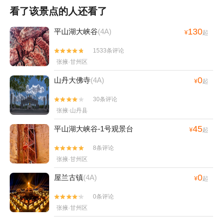
看了该景点的人还看了
130
平山湖大峡谷
(4A)
¥
起
1533条评论


张掖·甘州区
0
山丹大佛寺
(4A)
¥
起
30条评论


张掖·山丹县
45
平山湖大峡谷-1号观景台
¥
起
8条评论


张掖·甘州区
0
屋兰古镇
(4A)
¥
起
0条评论


张掖·甘州区