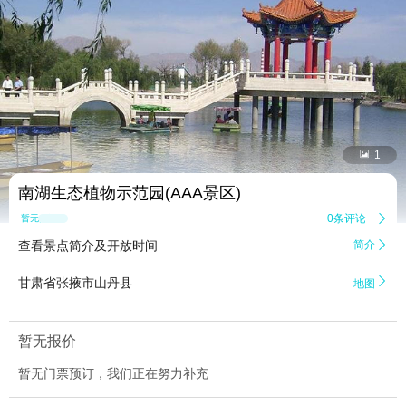


1
南湖生态植物示范园(AAA景区)
0条评论

暂无点评
查看景点简介及开放时间
简介


甘肃省张掖市山丹县
地图
暂无报价
暂无门票预订，我们正在努力补充