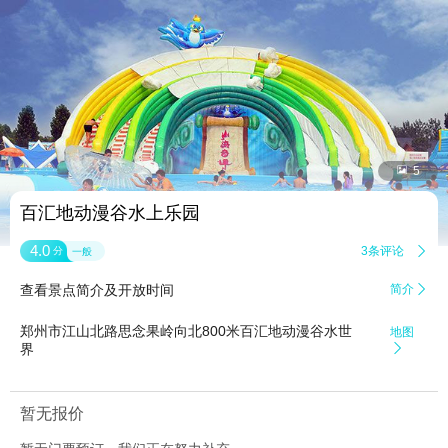


5
百汇地动漫谷水上乐园
4.0
3条评论

分
一般
查看景点简介及开放时间
简介

郑州市江山北路思念果岭向北800米百汇地动漫谷水世
地图
界

暂无报价