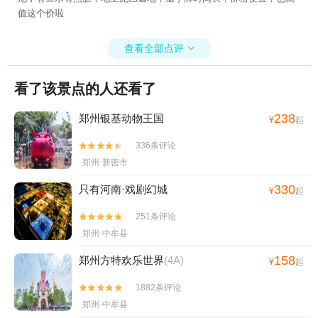
值这个价啦
查看全部点评

看了该景点的人还看了
238
郑州银基动物王国
¥
起
336条评论


郑州·新密市
330
只有河南·戏剧幻城
¥
起
251条评论


郑州·中牟县
158
郑州方特欢乐世界
(4A)
¥
起
1882条评论


郑州·中牟县