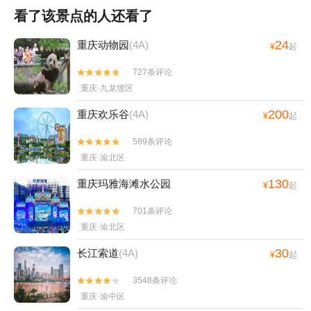
看了该景点的人还看了
24
重庆动物园
(4A)
¥
起
727条评论


重庆·九龙坡区
200
重庆欢乐谷
(4A)
¥
起
589条评论


重庆·渝北区
130
重庆玛雅海滩水公园
¥
起
701条评论


重庆·渝北区
30
长江索道
(4A)
¥
起
3548条评论


重庆·渝中区