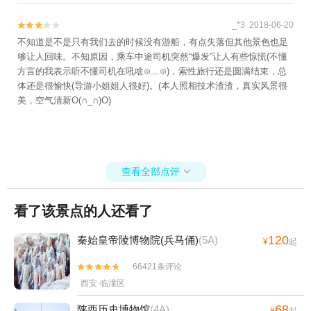
_*3 2018-06-20


不知道是不是只有我们去的时候没有游船，有点失落但其他景色也足
够让人回味。不知原因，乘车中途司机突然“爆发”让人有些惊慌(不懂
方言的我表示听不懂司机在吼啥⊙﹏⊙)，索性旅行还是圆满结束，总
体还是很愉快(导游小姐姐人很好)。(本人照相技术渣渣，真实风景很
美，空气清新O(∩_∩)O)
查看全部点评

看了该景点的人还看了
120
秦始皇帝陵博物院(兵马俑)
(5A)
¥
起
66421条评论


西安·临潼区
68
陕西历史博物馆
(4A)
¥
起