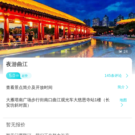


24
夜游曲江
5.0
145条评论

分
超赞
查看景点简介及开放时间
简介

大雁塔南广场步行街南口曲江观光车大慈恩寺站1楼（长
地图
安坊斜对面）

暂无报价