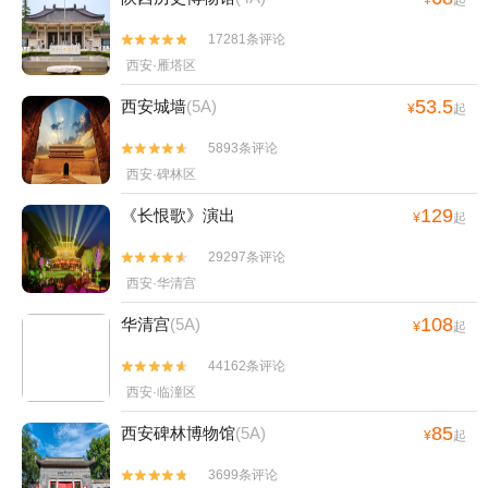
17281条评论


西安·雁塔区
53.5
西安城墙
(5A)
¥
起
5893条评论


西安·碑林区
129
《长恨歌》演出
¥
起
29297条评论


西安·华清宫
108
华清宫
(5A)
¥
起
44162条评论


西安·临潼区
85
西安碑林博物馆
(5A)
¥
起
3699条评论

