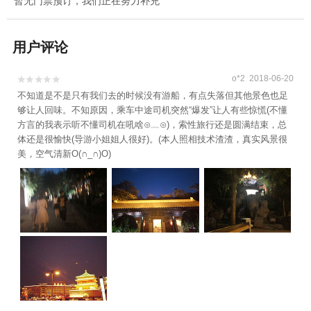
暂无门票预订，我们正在努力补充
用户评论
o*2 2018-06-20


不知道是不是只有我们去的时候没有游船，有点失落但其他景色也足
够让人回味。不知原因，乘车中途司机突然“爆发”让人有些惊慌(不懂
方言的我表示听不懂司机在吼啥⊙﹏⊙)，索性旅行还是圆满结束，总
体还是很愉快(导游小姐姐人很好)。(本人照相技术渣渣，真实风景很
美，空气清新O(∩_∩)O)