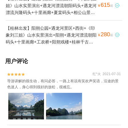
615
姐》山水实景演出+遇龙河漂流朝阳码头+遇龙河

¥
起
漂流兴隆码头+十里画廊+夏棠码头+相公山景区
+桂林千古情+阳朔如意峰索道景区+遇龙河竹筏
漂游1日游
【桂林出发】阳朔公园+遇龙河景区+西街+《印
280
象刘三姐》山水实景演出+阳朔+遇龙河漂流朝阳

¥
起
码头+十里画廊+工农桥+阳朔戏楼+桂林千古情
+遇见刘三姐+刘三姐故居+阳朔印象刘三姐剧场
1日游
用户评论
红*火 2021-07-31


导游讲解的很生动，有问必答，一路上有说有笑欢声笑语，沿途的景
色迷人，身心得到很好的放松，很难忘。