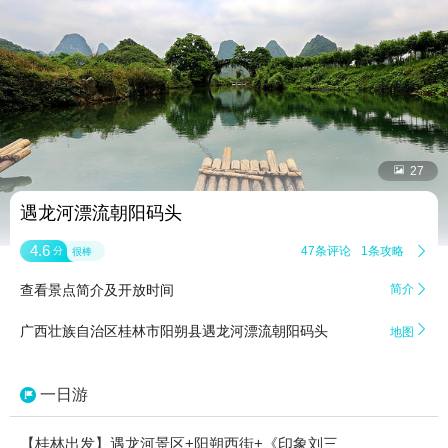


27
遇龙河漂流朝阳码头
4.6
47条评论
1条攻略

分
很棒
查看景点简介及开放时间
简介


广西壮族自治区桂林市阳朔县遇龙河漂流朝阳码头
地图
一日游
【桂林出发】遇龙河景区+阳朔西街+《印象刘三