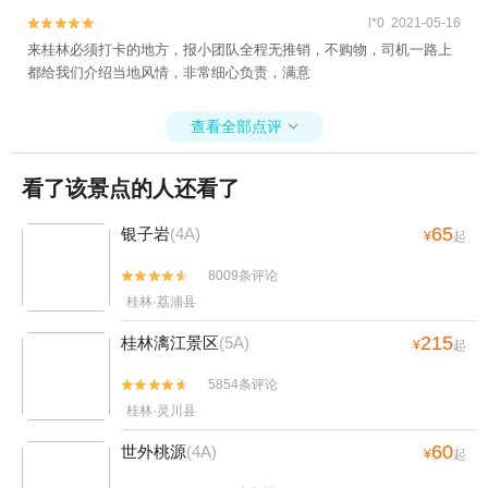
l*0 2021-05-16


来桂林必须打卡的地方，报小团队全程无推销，不购物，司机一路上
都给我们介绍当地风情，非常细心负责，满意
查看全部点评

看了该景点的人还看了
65
银子岩
(4A)
¥
起
8009条评论


桂林·荔浦县
215
桂林漓江景区
(5A)
¥
起
5854条评论


桂林·灵川县
60
世外桃源
(4A)
¥
起