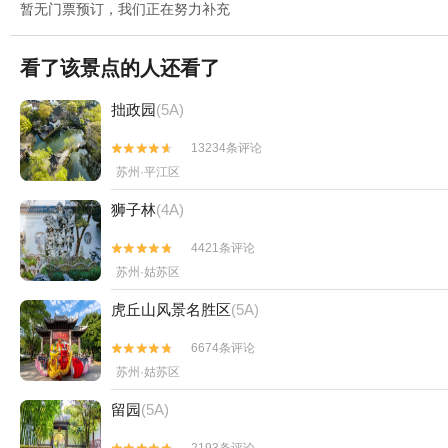
暂无门票预订，我们正在努力补充
看了该景点的人还看了
拙政园
(5A)
13234条评论


苏州·平江区
狮子林
(4A)
4421条评论


苏州·姑苏区
虎丘山风景名胜区
(5A)
6674条评论


苏州·姑苏区
留园
(5A)