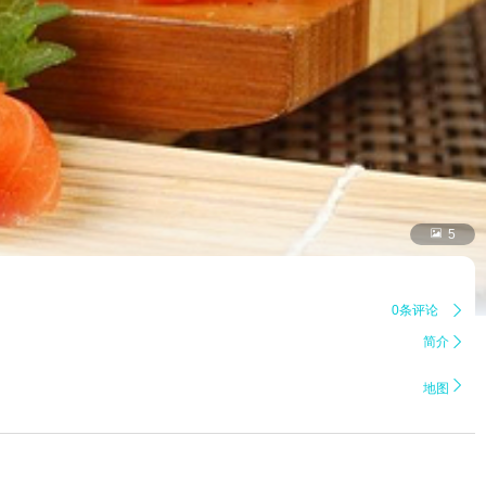

5
0条评论

简介


地图