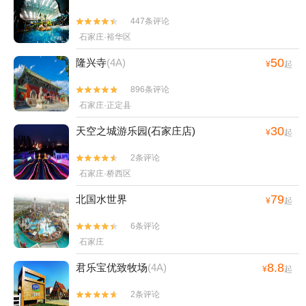
447条评论


石家庄·裕华区
50
隆兴寺
(4A)
¥
起
896条评论


石家庄·正定县
30
天空之城游乐园(石家庄店)
¥
起
2条评论


石家庄·桥西区
79
北国水世界
¥
起
6条评论


石家庄
8.8
君乐宝优致牧场
(4A)
¥
起
2条评论

