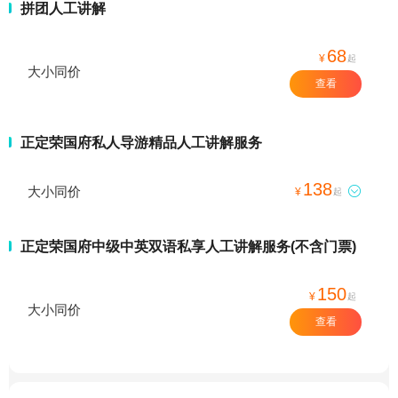
拼团人工讲解
68
¥
起
大小同价
查看
正定荣国府私人导游精品人工讲解服务
138
大小同价

¥
起
正定荣国府中级中英双语私享人工讲解服务(不含门票)
150
¥
起
大小同价
查看