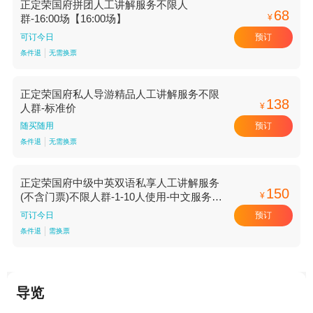
正定荣国府拼团人工讲解服务不限人
68
¥
群-16:00场【16:00场】
预订
可订今日
条件退
无需换票
正定荣国府私人导游精品人工讲解服务不限
138
¥
人群-标准价
预订
随买随用
条件退
无需换票
正定荣国府中级中英双语私享人工讲解服务
150
¥
(不含门票)不限人群-1-10人使用-中文服务-
仅当日可售【中文服务 1-10人使用】
预订
可订今日
条件退
需换票
导览