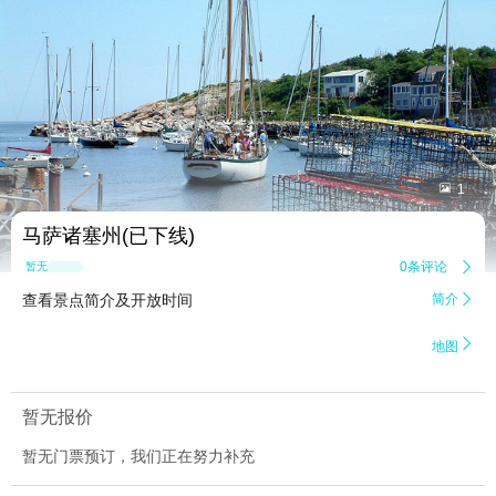


1
马萨诸塞州(已下线)
0条评论

暂无点评
查看景点简介及开放时间
简介


地图
暂无报价
暂无门票预订，我们正在努力补充