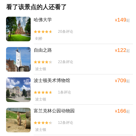
看了该景点的人还看了
149
哈佛大学
¥
起
20条评论


剑桥
122
自由之路
¥
起
22条评论


波士顿
709
波士顿美术博物馆
¥
起
1条评论


波士顿
166
富兰克林公园动物园
¥
起
12条评论


波士顿