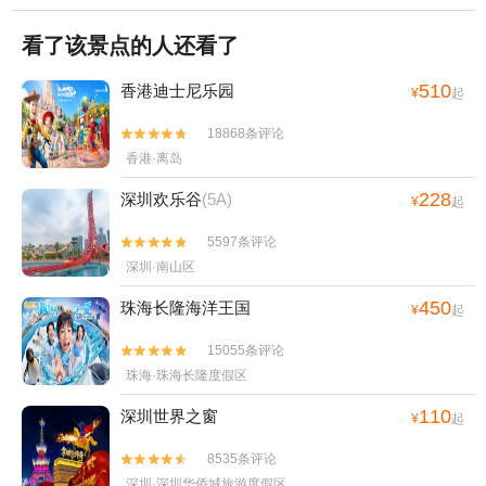
看了该景点的人还看了
510
香港迪士尼乐园
¥
起
18868条评论


香港·离岛
228
深圳欢乐谷
(5A)
¥
起
5597条评论


深圳·南山区
450
珠海长隆海洋王国
¥
起
15055条评论


珠海·珠海长隆度假区
110
深圳世界之窗
¥
起
8535条评论


深圳·深圳华侨城旅游度假区