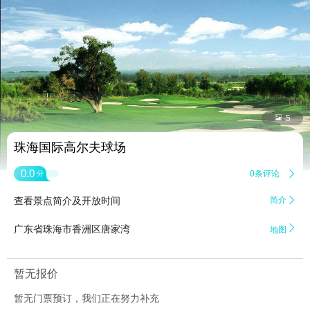


5
珠海国际高尔夫球场
0.0
0条评论

分
查看景点简介及开放时间
简介


广东省珠海市香洲区唐家湾
地图
暂无报价
暂无门票预订，我们正在努力补充