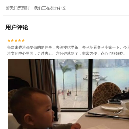
暂无门票预订，我们正在努力补充
用户评论


每次来香港都要做的两件事：去酒楼吃早茶、去马场看赛马小赌一下。今天
港文化中心里面，走过去五、六分钟就到了，非常方便，点心也很好吃。