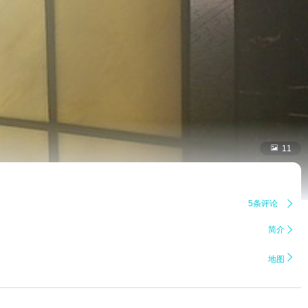

11
5条评论

简介


地图