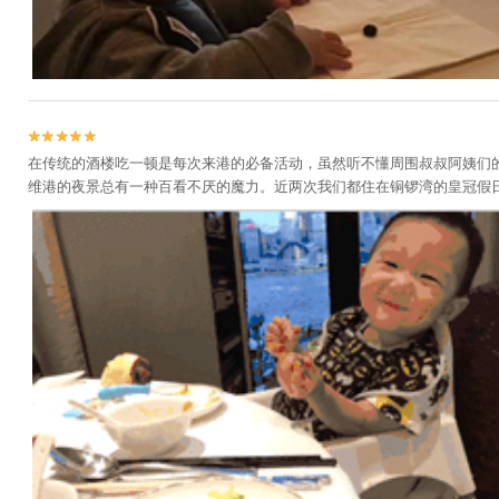


在传统的酒楼吃一顿是每次来港的必备活动，虽然听不懂周围叔叔阿姨们
维港的夜景总有一种百看不厌的魔力。近两次我们都住在铜锣湾的皇冠假日