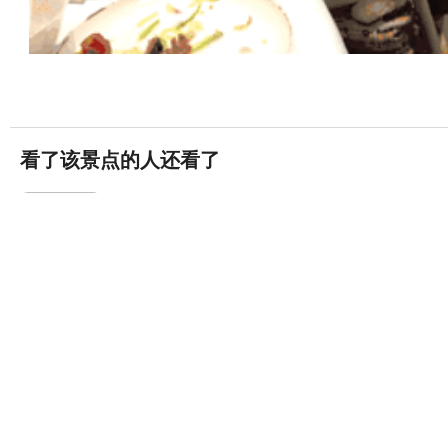
看了该景点的人还看了
香港迪士尼乐园
18868条评论


香港·离岛
深圳欢乐谷
(5A)
5597条评论


深圳·南山区
深圳世界之窗
8534条评论

