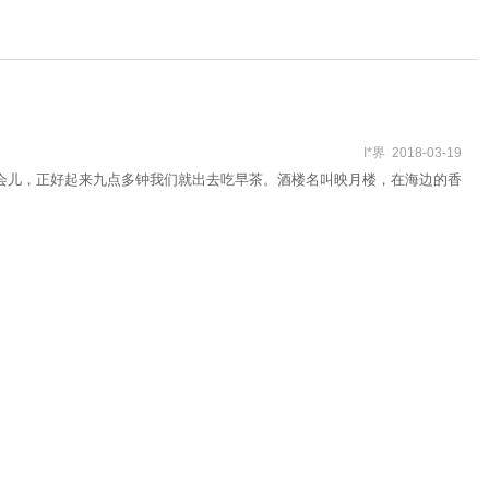
I*界 2018-03-19
一会儿，正好起来九点多钟我们就出去吃早茶。酒楼名叫映月楼，在海边的香