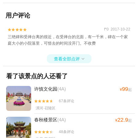
用户评论
f*0 2017-10-22


三绝碑和受禅台离的很近，在受禅台的北面，有一千米，碑在一个家
庭大小的小院落里，可惜去的时间没开门。不收费
查看全部点评

看了该景点的人还看了
99
许慎文化园
(4A)
¥
起
67条评论


漯河·召陵区
22.9
春秋楼景区
(4A)
¥
起
48条评论

