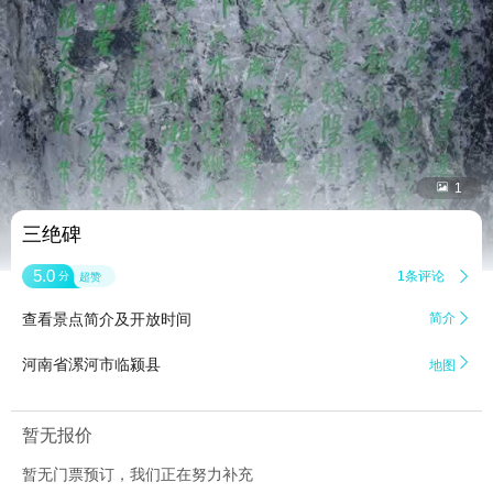


1
三绝碑
5.0
1条评论

分
超赞
查看景点简介及开放时间
简介


河南省漯河市临颍县
地图
暂无报价
暂无门票预订，我们正在努力补充