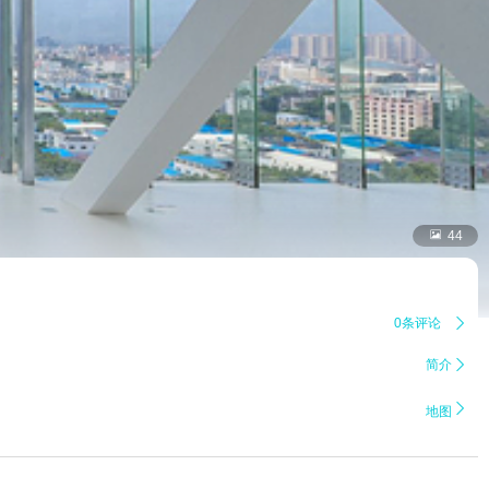

44
0条评论

简介


地图