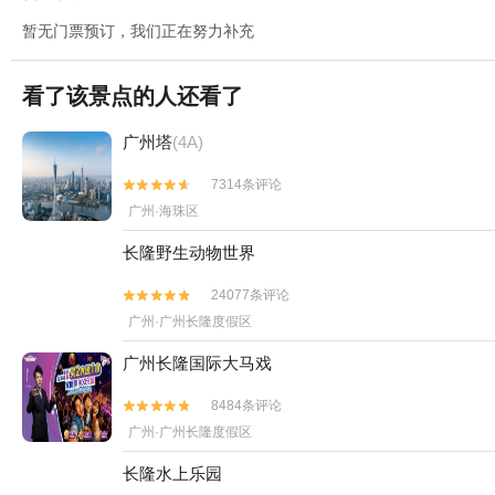
暂无门票预订，我们正在努力补充
看了该景点的人还看了
广州塔
(4A)
7314条评论


广州·海珠区
长隆野生动物世界
24077条评论


广州·广州长隆度假区
广州长隆国际大马戏
8484条评论


广州·广州长隆度假区
长隆水上乐园