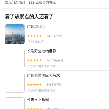
暂无门票预订，我们正在努力补充
看了该景点的人还看了
广州塔
(4A)
7313条评论


广州·海珠区
长隆野生动物世界
24059条评论


广州·广州长隆度假区
广州长隆国际大马戏
8483条评论


广州·广州长隆度假区
长隆水上乐园