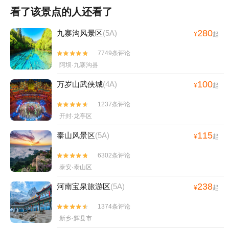
看了该景点的人还看了
280
九寨沟风景区
(5A)
¥
起
7749条评论


阿坝·九寨沟县
100
万岁山武侠城
(4A)
¥
起
1237条评论


开封·龙亭区
115
泰山风景区
(5A)
¥
起
6302条评论


泰安·泰山区
238
河南宝泉旅游区
(5A)
¥
起
1374条评论


新乡·辉县市