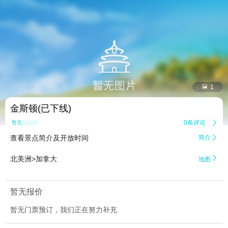


1
金斯顿(已下线)
0条评论

暂无点评
查看景点简介及开放时间
简介


北美洲>加拿大
地图
暂无报价
暂无门票预订，我们正在努力补充