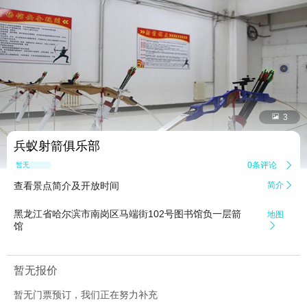


3
兵蚁射箭俱乐部
0条评论

暂无点评
查看景点简介及开放时间
简介

黑龙江省哈尔滨市南岗区马端街102号图书馆负一层箭
地图
馆

暂无报价
暂无门票预订，我们正在努力补充