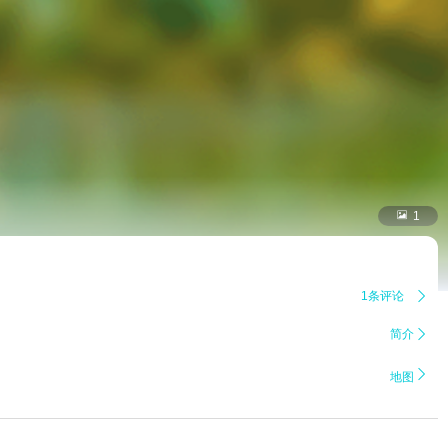

1
1条评论

简介


地图