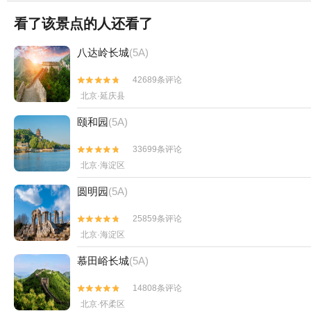
看了该景点的人还看了
八达岭长城
(5A)
42689条评论


北京·延庆县
颐和园
(5A)
33699条评论


北京·海淀区
圆明园
(5A)
25859条评论


北京·海淀区
慕田峪长城
(5A)
14808条评论


北京·怀柔区