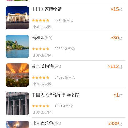
15
中国国家博物馆
¥
起
5915条评论


北京·东城区
30
颐和园
(5A)
¥
起
33694条评论


北京·海淀区
112
故宫博物院
(5A)
¥
起
54096条评论


北京·东城区
1
中国人民革命军事博物馆
¥
起
1921条评论


北京·海淀区
339
北京欢乐谷
(4A)
¥
起