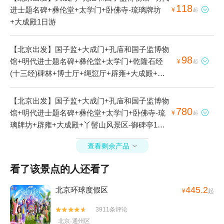
118
进士题名碑+彝伦堂+太学门+卧佛寺-琉璃牌坊

¥
起
+大成殿1日游
【北京出发】国子监+大成门+孔庙和国子监博物
98
馆+明代进士题名碑+彝伦堂+太学门+乾隆石经

¥
起
(十三经)碑林+博士厅+绳愆厅+辟雍+大成殿+北
京孔庙-敕修文庙碑1日游
【北京出发】国子监+大成门+孔庙和国子监博物
780
馆+明代进士题名碑+彝伦堂+太学门+卧佛寺-琉

¥
起
璃牌坊+辟雍+大成殿+丫髻山风景区-御碑亭1日
游
查看剩余产品

看了该景点的人还看了
445.2
北京环球度假区
¥
起
3911条评论


北京·通州区