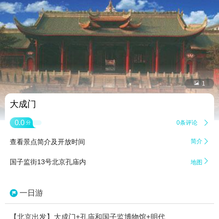


1
大成门
0.0
0条评论

分
查看景点简介及开放时间
简介


国子监街13号北京孔庙内
地图
一日游
【北京出发】大成门+孔庙和国子监博物馆+明代