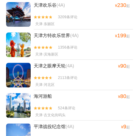
230
天津欢乐谷
(4A)
¥
起
3209条评论


天津·东丽区
199
天津方特欢乐世界
(4A)
¥
起
1356条评论


天津·滨海新区
90
天津之眼摩天轮
(4A)
¥
起
2113条评论


天津·河北区
80
海河游船
¥
起
524条评论


天津·古文化街码头
9
平津战役纪念馆
(4A)
¥
起