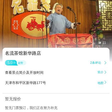


11
名流茶馆新华路店
5.0
2条评论

分
超赞
查看景点简介及开放时间
简介


天津市和平区新华路177号
地图
暂无报价
暂无门票预订，我们正在努力补充