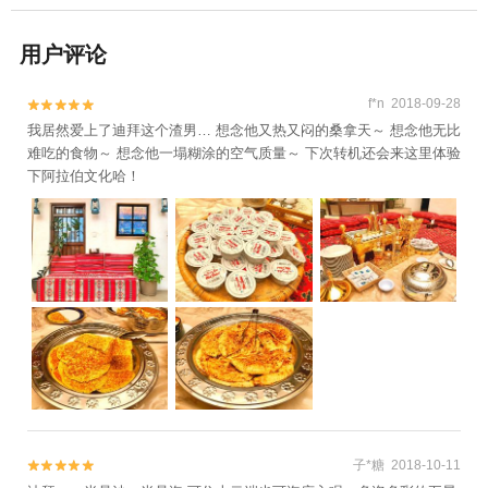
用户评论
f*n 2018-09-28


我居然爱上了迪拜这个渣男… 想念他又热又闷的桑拿天～ 想念他无比
难吃的食物～ 想念他一塌糊涂的空气质量～ 下次转机还会来这里体验
下阿拉伯文化哈！
子*糖 2018-10-11

