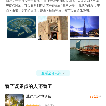
迪拜，一半是沙一半是海,可住上云端也可海底入眠。多姿多彩的五星
级度假胜地，可以欣赏到很多高档奢华的“世界之最”。现代的建筑，干
净的街道，美丽的海滨，豪华的旅游设施，都可以在这体验到。
查看全部点评

看了该景点的人还看了
311
迪拜未来博物馆
¥
起
0条评论

