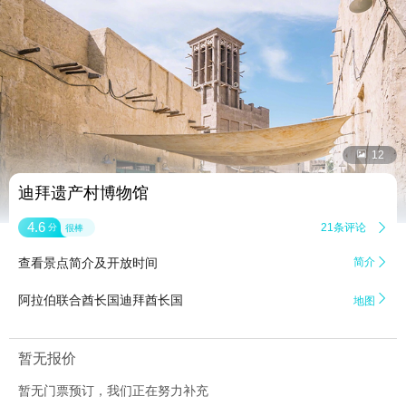


12
迪拜遗产村博物馆
4.6
21条评论

分
很棒
查看景点简介及开放时间
简介


阿拉伯联合酋长国迪拜酋长国
地图
暂无报价
暂无门票预订，我们正在努力补充