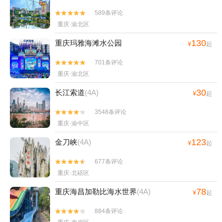
589条评论


重庆·渝北区
130
重庆玛雅海滩水公园
¥
起
701条评论


重庆·渝北区
30
长江索道
(4A)
¥
起
3548条评论


重庆·渝中区
123
金刀峡
(4A)
¥
起
677条评论


重庆·北碚区
78
重庆海昌加勒比海水世界
(4A)
¥
起
884条评论

