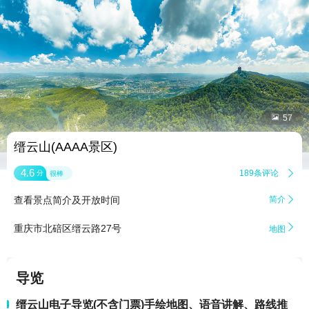


57
缙云山(AAAA景区)
4.6
189条评论

分
很棒
查看景点简介及开放时间
简介


重庆市北碚区缙云路27号
地图
导览
缙云山电子导览(不含门票)手绘地图、语音讲解、路线推