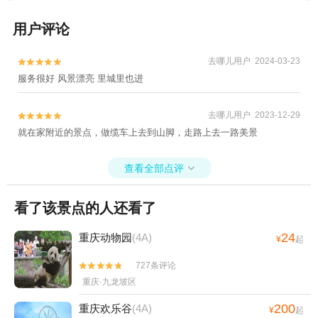
用户评论
去哪儿用户 2024-03-23


服务很好 风景漂亮 里城里也进
去哪儿用户 2023-12-29


就在家附近的景点，做缆车上去到山脚，走路上去一路美景
查看全部点评

看了该景点的人还看了
24
重庆动物园
(4A)
¥
起
727条评论


重庆·九龙坡区
200
重庆欢乐谷
(4A)
¥
起