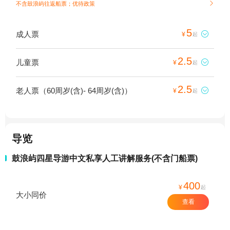
不含鼓浪屿往返船票；
优待政策

5
成人票

¥
起
2.5
儿童票

¥
起
2.5
老人票（60周岁(含)- 64周岁(含)）

¥
起
导览
鼓浪屿四星导游中文私享人工讲解服务(不含门船票)
400
¥
起
大小同价
查看