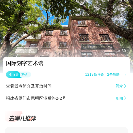


30
国际刻字艺术馆
4.5
1219条评论
2条攻略

分
不错
查看景点简介及开放时间
简介


福建省厦门市思明区港后路2-2号
地图