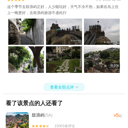
这个季节去鼓浪屿正好，人少能玩好，天气不冷不热，如果在岛上住
上一晚更好，去鼓浪屿旅游不虚此行
共9张
查看全部点评

看了该景点的人还看了
5
鼓浪屿
(5A)
¥
起
15003条评论

