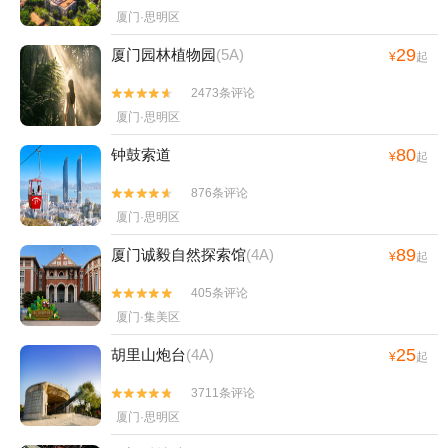
厦门·思明区
29
厦门园林植物园
(5A)
¥
起
2473条评论


厦门·思明区
80
钟鼓索道
¥
起
876条评论


厦门·思明区
89
厦门诚毅自然探索馆
(4A)
¥
起
405条评论


厦门·集美区
25
胡里山炮台
(4A)
¥
起
3711条评论


厦门·思明区