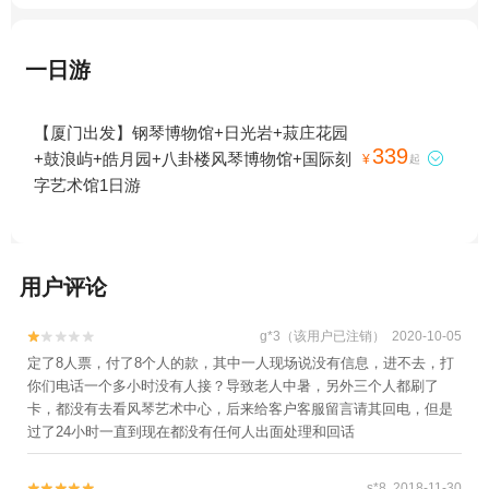
一日游
【厦门出发】钢琴博物馆+日光岩+菽庄花园
339
+鼓浪屿+皓月园+八卦楼风琴博物馆+国际刻

¥
起
字艺术馆1日游
用户评论
g*3（该用户已注销） 2020-10-05


定了8人票，付了8个人的款，其中一人现场说没有信息，进不去，打
你们电话一个多小时没有人接？导致老人中暑，另外三个人都刷了
卡，都没有去看风琴艺术中心，后来给客户客服留言请其回电，但是
过了24小时一直到现在都没有任何人出面处理和回话
s*8 2018-11-30

