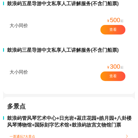
鼓浪屿五星导游中文私享人工讲解服务(不含门船票)
500
¥
起
大小同价
查看
鼓浪屿三星导游中文私享人工讲解服务(不含门船票)
300
¥
起
大小同价
查看
多景点
鼓浪屿管风琴艺术中心+日光岩+菽庄花园+皓月园+八卦楼
风琴博物馆+国际刻字艺术馆+鼓浪屿故宫文物馆门票
一票通玩7大景点
