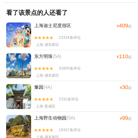
看了该景点的人还看了
409
上海迪士尼度假区
¥
起
23334条评论


上海·浦东新区
110
东方明珠
(5A)
¥
起
33905条评论


上海·浦东新区
30
豫园
(4A)
¥
起
2332条评论


上海·黄浦区
99
上海野生动物园
(5A)
¥
起
18347条评论


上海·浦东新区