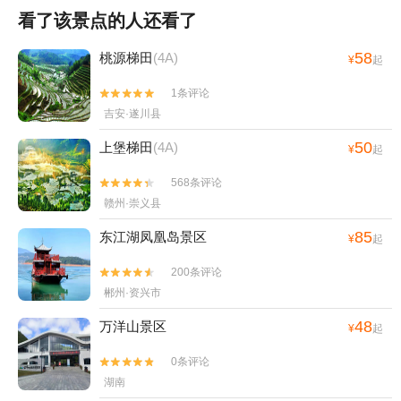
看了该景点的人还看了
58
桃源梯田
(4A)
¥
起
1条评论


吉安·遂川县
50
上堡梯田
(4A)
¥
起
568条评论


赣州·崇义县
85
东江湖凤凰岛景区
¥
起
200条评论


郴州·资兴市
48
万洋山景区
¥
起
0条评论


湖南