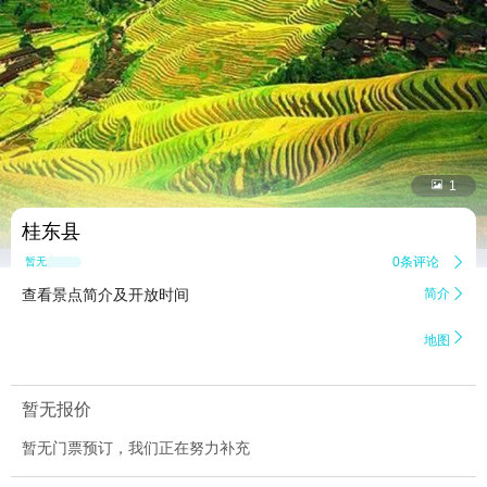


1
桂东县
0条评论

暂无点评
查看景点简介及开放时间
简介


地图
暂无报价
暂无门票预订，我们正在努力补充