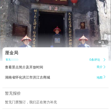


1
厘金局
0条评论

暂无点评
查看景点简介及开放时间
简介


湖南省怀化洪江市洪江古商城
地图
暂无报价
暂无门票预订，我们正在努力补充