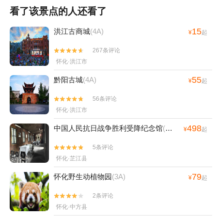
看了该景点的人还看了
15
洪江古商城
(4A)
¥
起
267条评论


怀化·洪江市
55
黔阳古城
(4A)
¥
起
56条评论


怀化·洪江市
498
中国人民抗日战争胜利受降纪念馆
(4A)
¥
起
5条评论


怀化·芷江县
79
怀化野生动植物园
(3A)
¥
起
2条评论


怀化·中方县