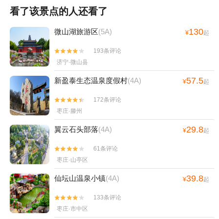
看了该景点的人还看了
130
微山湖旅游区
(5A)
¥
起
193条评论


济宁·微山县
57.5
新盈泰生态温泉度假村
(4A)
¥
起
172条评论


枣庄·滕州
29.8
翼云石头部落
(4A)
¥
起
61条评论


枣庄·山亭区
39.8
仙坛山温泉小镇
(4A)
¥
起
133条评论


枣庄·市中区